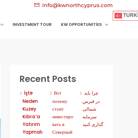
info@kwnorthcyprus.com
TURK
INVESTMENT TOUR
KW OPPORTUNITIES
Recent Posts
İşte
Вот
چرا باید
Neden
почему
در قبرس
Kuzey
стоит
شمالی
Kıbrıs’a
инвестиро
سرمایه
Yatırım
вать в
گذاری کنید
Yapmalı
Северный