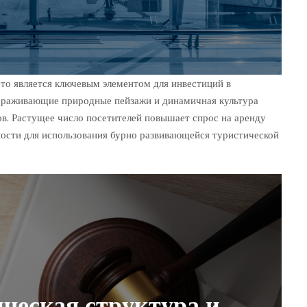
что является ключевым элементом для инвестиций в
вораживающие природные пейзажи и динамичная культура
в. Растущее число посетителей повышает спрос на аренду
ности для использования бурно развивающейся туристической
ческая структура и