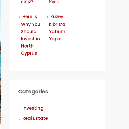
sınız?
Кипр
Here Is
Kuzey
Why You
Kıbrıs’a
Should
Yatırım
Invest in
Yapın
North
Cyprus
Categories
Investing
Real Estate