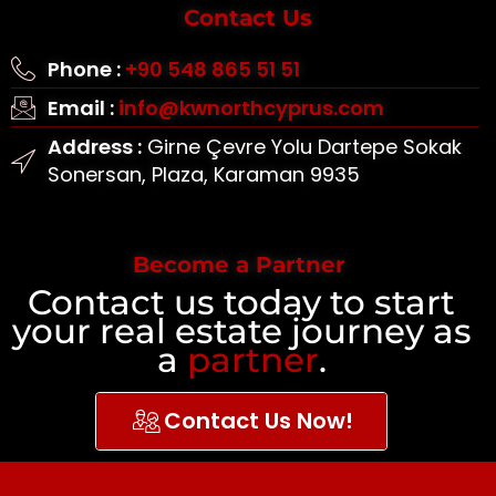
Contact Us
Phone :
+90 548 865 51 51
Email :
info@kwnorthcyprus.com
Address :
Girne Çevre Yolu Dartepe Sokak
Sonersan, Plaza, Karaman 9935
Become a Partner
Contact us today to start
your real estate journey as
a
partner
.
Contact Us Now!