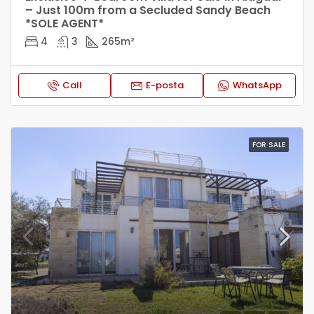
– Just 100m from a Secluded Sandy Beach
*SOLE AGENT*
4
3
265
m²
Call
E-posta
WhatsApp
FOR SALE