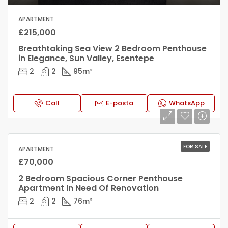
APARTMENT
£215,000
Breathtaking Sea View 2 Bedroom Penthouse
in Elegance, Sun Valley, Esentepe
2
2
95
m²
Call
E-posta
WhatsApp
FOR SALE
APARTMENT
£70,000
2 Bedroom Spacious Corner Penthouse
Apartment In Need Of Renovation
2
2
76
m²