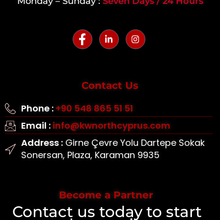
Monday – Sunday :
Seven Days / 24 Hours
Contact Us
Phone :
+90 548 865 51 51
Email :
info@kwnorthcyprus.com
Address :
Girne Çevre Yolu Dartepe Sokak
Sonersan, Plaza, Karaman 9935
Become a Partner
Contact us today to start