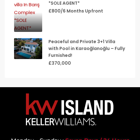
*SOLE AGENT*
£800/6 Months Upfront
Peaceful and Private 3+1 Villa
with Pool in Karaoğlanoğlu – Fully
Furnished!
£370,000