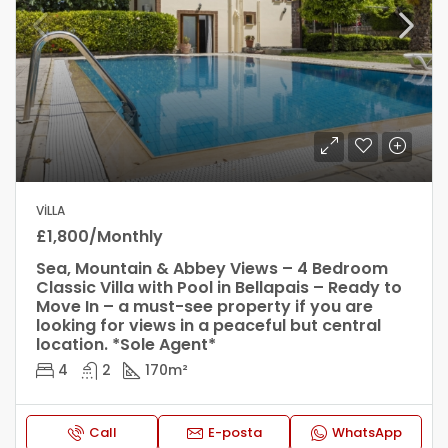
VILLA
£1,800/Monthly
Sea, Mountain & Abbey Views – 4 Bedroom
Classic Villa with Pool in Bellapais – Ready to
Move In – a must-see property if you are
looking for views in a peaceful but central
location. *Sole Agent*
4
2
170
m²
Call
E-posta
WhatsApp