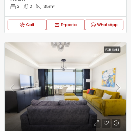
3
2
135
m²
Call
E-posta
WhatsApp
FOR SALE