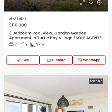
APARTMENT
£110,000
3 Bedroom Pool View, Garden Garden
Apartment in Turtle Bay Village *SOLE AGENT*
3
2
97
m²
Call
E-posta
WhatsApp
FOR SALE